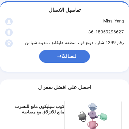
تفاصيل الاتصال
Miss. Yang
86-18959296627
رقم 1299 شارع دونغ فو ، منطقة هايكانغ ، مدينة شيامن
ﺎﺘﺼﻟ ﺍﻶﻧ
احصل على افضل سعر ل
كوب سيليكون مانع للتسرب
مانع للانزلاق مع مصاصة
للتغذية