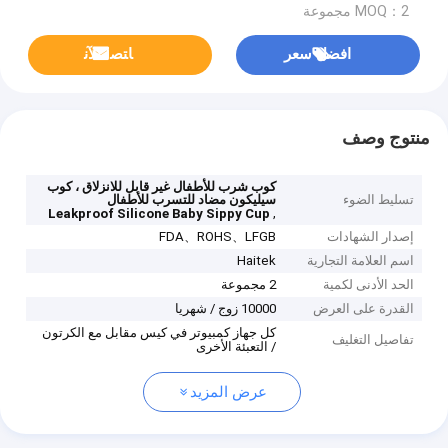
MOQ：2 مجموعة
افضل سعر
ﺎﺘﺼﻟ ﺍﻶﻧ
منتوج وصف
كوب شرب للأطفال غير قابل للانزلاق ، كوب
تسليط الضوء
سيليكون مضاد للتسرب للأطفال
,
Leakproof Silicone Baby Sippy Cup
إصدار الشهادات
FDA、ROHS、LFGB
اسم العلامة التجارية
Haitek
الحد الأدنى لكمية
2 مجموعة
القدرة على العرض
10000 زوج / شهريا
كل جهاز كمبيوتر في كيس مقابل مع الكرتون
تفاصيل التغليف
/ التعبئة الأخرى
عرض المزيد