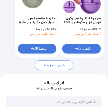
جولة في المعمل
مراقبة الجودة
مجموعة تغذية سيليكون
صفيحة مقسمة من
قوس قزح مكونة من ثلاثة
السيليكون خالية من مادة
اتصل بنا
مكونات من السيليكون
BPA للطعام لفطام
2 مجموعة
MOQ:
2 مجموعة
MOQ:
المقسم للشفط
الأطفال
أحصل على آخر سعر
أحصل على آخر سعر
أخبار
حالات
ﺎﺘﺼﻟ ﺍﻶﻧ
ﺎﺘﺼﻟ ﺍﻶﻧ
عرض المزيد
حلقات مطاط السيليكون يا
طوقا مطاط السيليكون
اترك رسالة
سوف نقوم بالرد بسرعة
غلاف مطاط السيليكون
اللياقة البدنية وكمال الأجسام