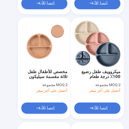
ﺎﺘﺼﻟ ﺍﻶﻧ
ﺎﺘﺼﻟ ﺍﻶﻧ
ميكروويف طفل رضيع
مخصص للأطفال طفل
100٪ درجة طعام
ثلاثة مقسمة سيليكون
سيليكون مقسمة لوحات
شفط لوحة تحديد الموقع
2 مجموعة
MOQ:
2 مجموعة
MOQ:
خالية من BPA مع شفط
أحصل على آخر سعر
أحصل على آخر سعر
ﺎﺘﺼﻟ ﺍﻶﻧ
ﺎﺘﺼﻟ ﺍﻶﻧ