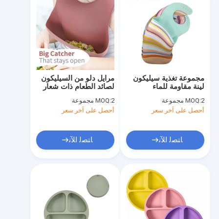
مجموعة تغذية سيليكون
مرايل دلو من السيليكون
لينة مقاومة للماء
لصائد الطعام ذات شعار
سيليكون الماسك مريلة
مخصص مستدام
2 مجموعة
MOQ:
2 مجموعة
MOQ:
الاطفال
أحصل على آخر سعر
أحصل على آخر سعر
ﺎﺘﺼﻟ ﺍﻶﻧ
ﺎﺘﺼﻟ ﺍﻶﻧ
مسكن
منتجات
معلومات عنا