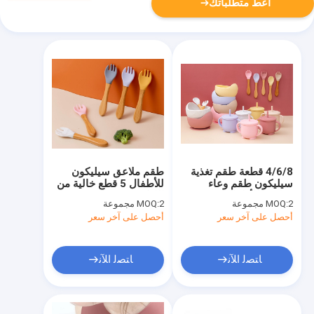
أعط متطلباتك
4/6/8 قطعة طقم تغذية
طقم ملاعق سيليكون
سيليكون طقم وعاء
للأطفال 5 قطع خالية من
وملعقة للأطفال
اللاتكس بمقبض خشبي
2 مجموعة
MOQ:
2 مجموعة
MOQ:
أحصل على آخر سعر
أحصل على آخر سعر
ﺎﺘﺼﻟ ﺍﻶﻧ
ﺎﺘﺼﻟ ﺍﻶﻧ