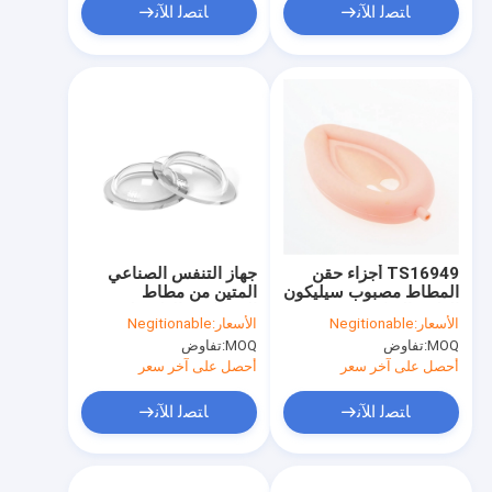
ﺎﺘﺼﻟ ﺍﻶﻧ
ﺎﺘﺼﻟ ﺍﻶﻧ
TS16949 أجزاء حقن
جهاز التنفس الصناعي
المطاط مصبوب سيليكون
المتين من مطاط
الطبية الغبار متعدد
السيليكون الطبي لصنع
الأسعار:
Negitionable
الأسعار:
Negitionable
الوظائف
القالب المضاد للثياب
MOQ:
تفاوض
MOQ:
تفاوض
أحصل على آخر سعر
أحصل على آخر سعر
ﺎﺘﺼﻟ ﺍﻶﻧ
ﺎﺘﺼﻟ ﺍﻶﻧ