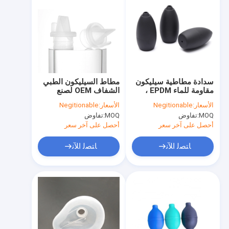
سدادة مطاطية سيليكون
مطاط السيليكون الطبي
مقاومة للماء EPDM ،
الشفاف OEM لصنع
سدادة مطاطية مضادة
قوالب غير سامة
الأسعار:
Negitionable
الأسعار:
Negitionable
للاهتراء للطعام
MOQ:
تفاوض
MOQ:
تفاوض
أحصل على آخر سعر
أحصل على آخر سعر
ﺎﺘﺼﻟ ﺍﻶﻧ
ﺎﺘﺼﻟ ﺍﻶﻧ
مسكن
منتجات
معلومات عنا