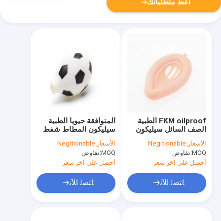
أعط متطلباتك
FKM oilproof الطبية
المتوافقة حيويا الطبية
الصف السائل سيليكون
سيليكون المطاط شفط
المطاط صب الطفل آمنة
لمبة ISO9001 صديقة
الأسعار:
Negitionable
الأسعار:
Negitionable
للبيئة
MOQ:
تفاوض
MOQ:
تفاوض
أحصل على آخر سعر
أحصل على آخر سعر
ﺎﺘﺼﻟ ﺍﻶﻧ
ﺎﺘﺼﻟ ﺍﻶﻧ