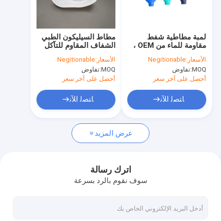
جولة في المعمل
مراقبة الجودة
لمبة مطاطية شفط
مطاط السيليكون الطبي
مقاومة للماء من OEM ،
الشفاف المقاوم للتآكل
اتصل بنا
مطاط سيليكون متوافق
القلوي المقاوم
الأسعار:
Negitionable
الأسعار:
Negitionable
مع العزل للعزل
MOQ:
تفاوض
MOQ:
تفاوض
أخبار
أحصل على آخر سعر
أحصل على آخر سعر
حالات
ﺎﺘﺼﻟ ﺍﻶﻧ
ﺎﺘﺼﻟ ﺍﻶﻧ
عرض المزيد
حلقات مطاط السيليكون يا
طوقا مطاط السيليكون
اترك رسالة
سوف نقوم بالرد بسرعة
غلاف مطاط السيليكون
اللياقة البدنية وكمال الأجسام