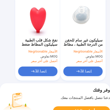
سيليكون غير سام للحقن
نفخ شكل قلب الطبية
من الدرجة الطبية ، مطاط
سيليكون المطاط ضغط
سيليكون ناعم مضاد
لمبة مقاومة للحرارة
الأسعار:
Negitionable
الأسعار:
Negitionable
للتآكل
MOQ:
تفاوض
MOQ:
تفاوض
أحصل على آخر سعر
أحصل على آخر سعر
ﺎﺘﺼﻟ ﺍﻶﻧ
ﺎﺘﺼﻟ ﺍﻶﻧ
وفر وقتك
دعنا نتصل بأفضل المنتجات معك.