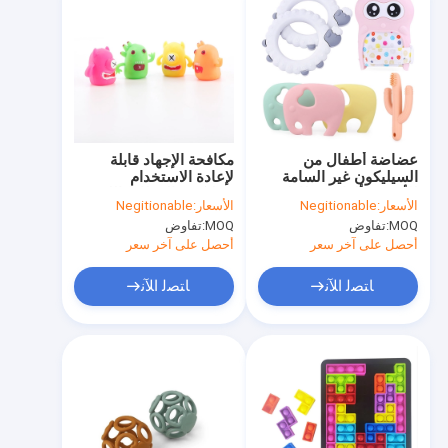
عضاضة أطفال من
مكافحة الإجهاد قابلة
السيليكون غير السامة
لإعادة الاستخدام
للأغذية ، ألعاب مطاطية
سيليكون المطاط اللعب
الأسعار:
Negitionable
الأسعار:
Negitionable
مضادة للاهتراء للطفل
مقاومة للحرارة دائم
MOQ:
تفاوض
MOQ:
تفاوض
أحصل على آخر سعر
أحصل على آخر سعر
ﺎﺘﺼﻟ ﺍﻶﻧ
ﺎﺘﺼﻟ ﺍﻶﻧ
مسكن
منتجات
معلومات عنا