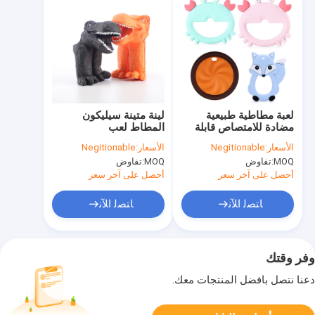
لعبة مطاطية طبيعية
لينة متينة سيليكون
مضادة للامتصاص قابلة
المطاط لعب
للامتصاص ، عضاضة
الديناصورات صديقة للبيئة
الأسعار:
Negitionable
الأسعار:
Negitionable
مطاطية طبيعية لطيفة
مرنة
MOQ:
تفاوض
MOQ:
تفاوض
من Hevea
أحصل على آخر سعر
أحصل على آخر سعر
ﺎﺘﺼﻟ ﺍﻶﻧ
ﺎﺘﺼﻟ ﺍﻶﻧ
وفر وقتك
دعنا نتصل بأفضل المنتجات معك.