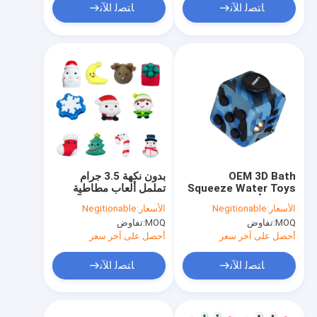
ﺎﺘﺼﻟ ﺍﻶﻧ
ﺎﺘﺼﻟ ﺍﻶﻧ
OEM 3D Bath
بدون نكهة 3.5 جرام
Squeeze Water Toys
تململ ألعاب مطاطية
متعدد الألوان دائم صديقة
سيليكون مضادة للتآكل
الأسعار:
Negitionable
الأسعار:
Negitionable
للبيئة
للطفل
MOQ:
تفاوض
MOQ:
تفاوض
أحصل على آخر سعر
أحصل على آخر سعر
ﺎﺘﺼﻟ ﺍﻶﻧ
ﺎﺘﺼﻟ ﺍﻶﻧ