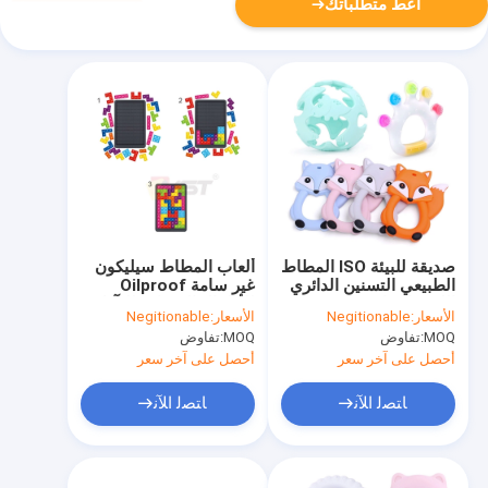
أعط متطلباتك
صديقة للبيئة ISO المطاط
ألعاب المطاط سيليكون
الطبيعي التسنين الدائري
غير سامة Oilproof
اللعب ارتداء مقاومة
للأطفال المضادة للتآكل
الأسعار:
Negitionable
الأسعار:
Negitionable
MOQ:
تفاوض
MOQ:
تفاوض
أحصل على آخر سعر
أحصل على آخر سعر
ﺎﺘﺼﻟ ﺍﻶﻧ
ﺎﺘﺼﻟ ﺍﻶﻧ