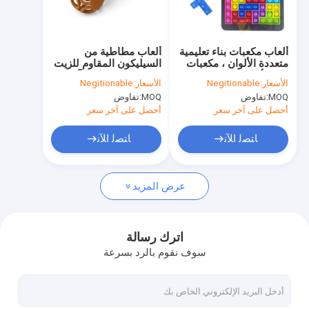
جولة في المعمل
مراقبة الجودة
ألعاب مكعبات بناء تعليمية
ألعاب مطاطية من
متعددة الألوان ، مكعبات
السيليكون المقاوم للزيت
اتصل بنا
بناء للأطفال مقاومة
عضاضة مقاومة للتآكل
الأسعار:
Negitionable
الأسعار:
Negitionable
للاهتراء
غير سامة
MOQ:
تفاوض
MOQ:
تفاوض
أخبار
أحصل على آخر سعر
أحصل على آخر سعر
حالات
ﺎﺘﺼﻟ ﺍﻶﻧ
ﺎﺘﺼﻟ ﺍﻶﻧ
عرض المزيد
حلقات مطاط السيليكون يا
طوقا مطاط السيليكون
اترك رسالة
سوف نقوم بالرد بسرعة
غلاف مطاط السيليكون
اللياقة البدنية وكمال الأجسام