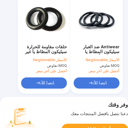
Antiwear ضد الغبار
حلقات مقاومة للحرارة
سيليكون المطاط يا
سيليكون المطاط يا غير
الدائري ، الأختام سيليكون
سامة IS09001 لاستغلال
الأسعار:
Negitionable
الأسعار:
Negitionable
مقاومة القلويات
النفط
MOQ:
تفاوض
MOQ:
تفاوض
المخصصة
أحصل على آخر سعر
أحصل على آخر سعر
ﺎﺘﺼﻟ ﺍﻶﻧ
ﺎﺘﺼﻟ ﺍﻶﻧ
وفر وقتك
دعنا نتصل بأفضل المنتجات معك.