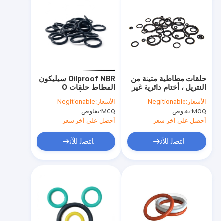
حلقات مطاطية متينة من
Oilproof NBR سيليكون
النتريل ، أختام دائرية غير
المطاط حلقات O
سامة بدرجة حرارة عالية
المقاومة للأشعة فوق
الأسعار:
Negitionable
الأسعار:
Negitionable
البنفسجية لأدوات تكييف
MOQ:
تفاوض
MOQ:
تفاوض
الهواء
أحصل على آخر سعر
أحصل على آخر سعر
ﺎﺘﺼﻟ ﺍﻶﻧ
ﺎﺘﺼﻟ ﺍﻶﻧ
مسكن
منتجات
معلومات عنا