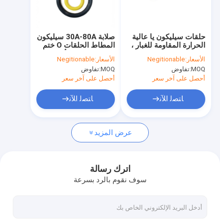
جولة في المعمل
مراقبة الجودة
حلقات سيليكون يا عالية
صلابة 30A-80A سيليكون
الحرارة المقاومة للغبار ،
المطاط الحلقات O ختم
اتصل بنا
حلقة ختم مقاومة
النفط مقاومة للأشعة
الأسعار:
Negitionable
الأسعار:
Negitionable
الشيخوخة NBR
فوق البنفسجية
MOQ:
تفاوض
MOQ:
تفاوض
أخبار
أحصل على آخر سعر
أحصل على آخر سعر
حالات
ﺎﺘﺼﻟ ﺍﻶﻧ
ﺎﺘﺼﻟ ﺍﻶﻧ
عرض المزيد
حلقات مطاط السيليكون يا
طوقا مطاط السيليكون
اترك رسالة
سوف نقوم بالرد بسرعة
غلاف مطاط السيليكون
اللياقة البدنية وكمال الأجسام