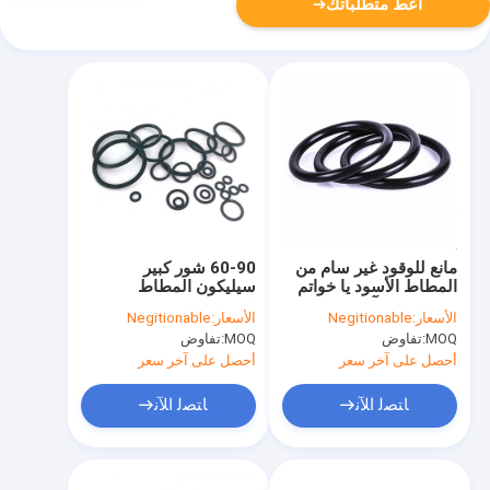
أعط متطلباتك
مانع للوقود غير سام من
60-90 شور كبير
المطاط الأسود يا خواتم
سيليكون المطاط
ختم مانع للتآكل مقاوم
الحلقات o OEM مقاومة
الأسعار:
Negitionable
الأسعار:
Negitionable
للماء
درجات الحرارة العالية
MOQ:
تفاوض
MOQ:
تفاوض
أحصل على آخر سعر
أحصل على آخر سعر
ﺎﺘﺼﻟ ﺍﻶﻧ
ﺎﺘﺼﻟ ﺍﻶﻧ