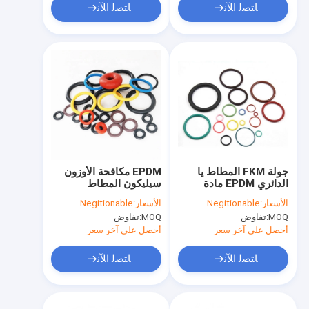
ﺎﺘﺼﻟ ﺍﻶﻧ
ﺎﺘﺼﻟ ﺍﻶﻧ
جولة FKM المطاط يا
EPDM مكافحة الأوزون
الدائري EPDM مادة
سيليكون المطاط
مقاومة للماء صفر
الحلقات مقاومة درجات
الأسعار:
Negitionable
الأسعار:
Negitionable
التخليص
الحرارة العالية
MOQ:
تفاوض
MOQ:
تفاوض
أحصل على آخر سعر
أحصل على آخر سعر
ﺎﺘﺼﻟ ﺍﻶﻧ
ﺎﺘﺼﻟ ﺍﻶﻧ