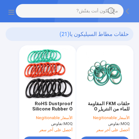
حلقات مطاط السيليكون يا
(21)
حلقات FKM المقاومة
RoHS Dustproof
للماء من النتريل O
Silicone Rubber O
مقاومة للزيت ، أختام
Rings Seal Anti
الأسعار:
Negitionable
الأسعار:
Negitionable
مطاطية مقاومة القلويات
Abrasion Sound
MOQ:
تفاوض
MOQ:
تفاوض
يا الدائري
Insulation
أحصل على آخر سعر
أحصل على آخر سعر