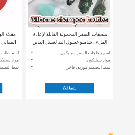
ملحقات السفر المحمولة القابلة لإعادة
مقلاة ال
الملء ، شامبو غسول اليد لغسل اليدين
المقالي 
، زجاجات أنبوبية من السيليكون قابلة
استبدال 
اسم:زجاجات السفر سيليكون
اسم:بطانات 
للضغط مع غطاء قلاب
القابلة ل
مواد:سيليكون
مواد:سيليك
نمط التصميم:موردن فاخر
نمط التصميم:م
ﺎﺘﺼﻟ ﺍﻶﻧ