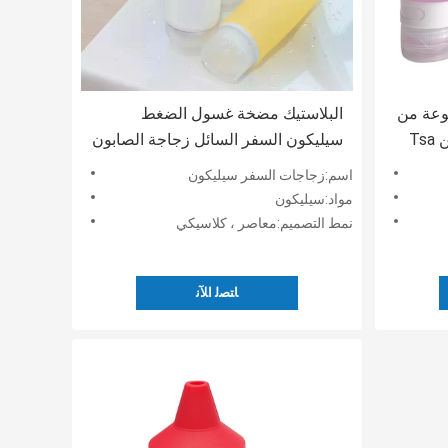
وعة من
البلاستيك مضخة غسول الضغط
السيليكون من Tsa المعتمدة من Tsa
سيليكون السفر السائل زجاجة الصابون
ة الملء
الأسود زجاجات الشامبو الفارغة
اسم:زجاجات السفر سيليكون
حاويات
مواد:سيليكون
نمط التصميم:معاصر ، كلاسيكي
ﺎﺘﺼﻟ ﺍﻶﻧ