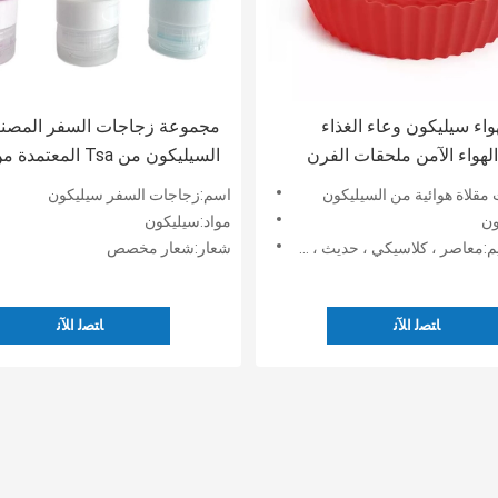
هواء سيليكون وعاء الغذاء
مجموعة زجاجات السفر المصن
الهواء الآمن ملحقات الفرن
ورق بطانة ورق البرشمان
والمضادة للتسرب القابلة لإعاد
مقلاة هوائية من السيليكون
اسم:زجاجات السفر سيليكون
لاشتعال
من السيليكون القابل للضغط و
ون
مواد:سيليكون
ملحقات السفر من أجل Toi
عاصر ، كلاسيكي ، حديث ، موردن فاخر
شعار:شعار مخصص
ﺎﺘﺼﻟ ﺍﻶﻧ
ﺎﺘﺼﻟ ﺍﻶﻧ