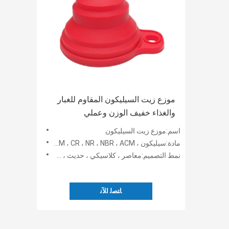
موزع زيت السيليكون المقاوم للغبار
والغذاء خفيف الوزن وعملي
اسم:موزع زيت السيليكون
مادة:سيليكون ، EPDM ، CR ، NR ، NBR ، ACM ، جبهة مالوكو
نمط التصميم:معاصر ، كلاسيكي ، حديث ، موردن فاخر
ﺎﺘﺼﻟ ﺍﻶﻧ