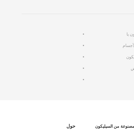
 يا
لأجسام
كون
ض
حول
المصنوعة من السيليكون