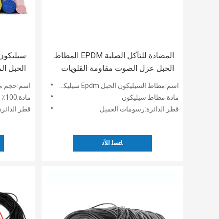
المضادة للتآكل الصلبة EPDM المطاط
سيليكون 
الحبل عزل الصوت مقاومة القلويات
الحبل ال
اسم:مطاط السيليكون الحبل Epdm سيليكون مطاط الحبل
اسم:حجم م
مادة:مطاط سيليكون
مادة:100٪ سيليكون
قطر الدائرة:رسومات العميل
قطر الدائ
ﺎﺘﺼﻟ ﺍﻶﻧ