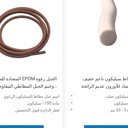
ط سيليكون ناعم خفيف
الحبل رغوة EPDM المض
اد للأوزون عديم الرائحة
، وختم الحبل المطاطي المقاوم
للقلويات
يليكون صلب
اسم:حبل مطاط السيليكون الرغوي
مادة:100٪ سيليكون
مم
قطر الدائرة:قبول التخصيص