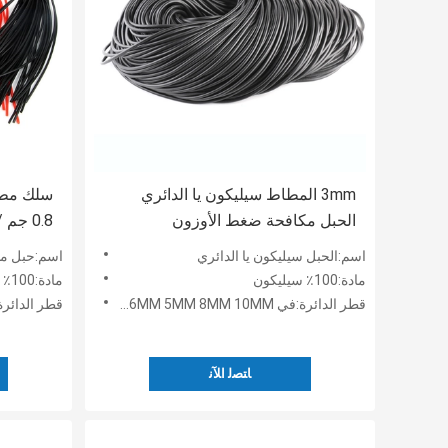
3mm المطاط سيليكون يا الدائري
سلك مطا
الحبل مكافحة ضغط الأوزون
0.8 جم / سم 3 مقاوم للماء
اسم:الحبل سيليكون يا الدائري
اسم:حبل مط
مادة:100٪ سيليكون
مادة:100٪ سيليكون
قطر الدائرة:في 3mm 4mm 6MM 5MM 8MM 10MM
قطر الدائرة:3 - 50 
ﺎﺘﺼﻟ ﺍﻶﻧ