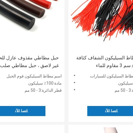
ط السيليكون الشفاف كثافة
حبل مطاطي مقذوف عازل للحر
غير لاصق ، حبل مطاطي صلب 
الرائحة
اط السيليكون للسيارات
اسم:مطاط السيليكون فوم الحبل
مادة:100٪ سيليكون
مم
قطر الدائرة:3 - 50 مم
ﺎﺘﺼﻟ ﺍﻶﻧ
ﺎﺘﺼﻟ ﺍﻶﻧ