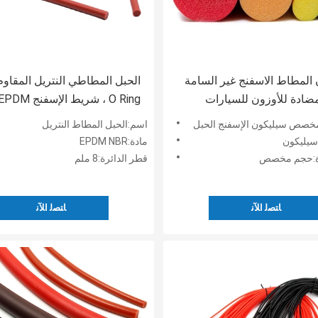
المطاط الاسفنج غير السامة
الحبل المطاطي النتريل المقاوم
مضادة للأوزون للسيارات
O Ring ، شريط الإسفنج PDM
الشفاف
خصص سيليكون الإسفنج الحبل
اسم:الحبل المطاط النتريل
مادة:EPDM NBR
رة:حجم مخصص
قطر الدائرة:8 ملم
ﺎﺘﺼﻟ ﺍﻶﻧ
ﺎﺘﺼﻟ ﺍﻶﻧ