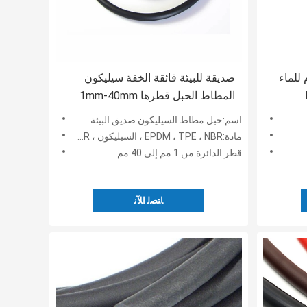
 للماء
صديقة للبيئة فائقة الخفة سيليكون
E
المطاط الحبل قطرها 1mm-40mm
اسم:حبل مطاط السيليكون صديق البيئة
مادة:EPDM ، TPE ، NBR ، السيليكون ، SBR ، NR
قطر الدائرة:من 1 مم إلى 40 مم
ﺎﺘﺼﻟ ﺍﻶﻧ