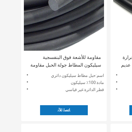
ارة
مقاومة للأشعة فوق البنفسجية
عديم
سيليكون المطاط جولة الحبل مقاومة
للزيت كثافة 0.7g / سم 3
اسم:حبل مطاط سيليكون دائري
مادة:100٪ سيليكون
قطر الدائرة:غير قياسي
ﺎﺘﺼﻟ ﺍﻶﻧ