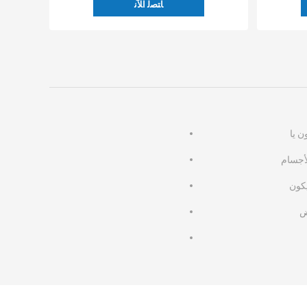
ﺎﺘﺼﻟ ﺍﻶﻧ
 يا
لأجسام
كون
ض