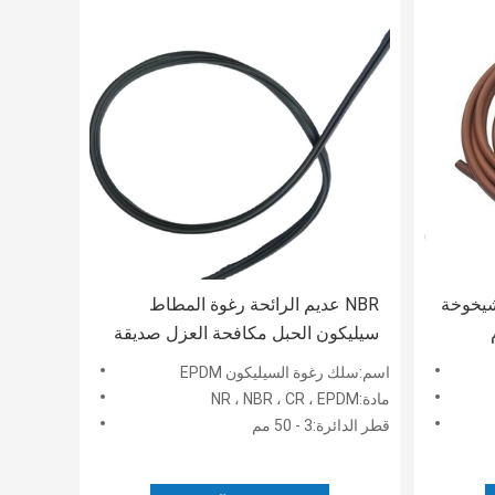
ادة للشيخوخة
NBR عديم الرائحة رغوة المطاط
سيليكون الحبل مكافحة العزل صديقة
للبيئة
اسم:سلك رغوة السيليكون EPDM
مادة:NR ، NBR ، CR ، EPDM
قطر الدائرة:3 - 50 مم