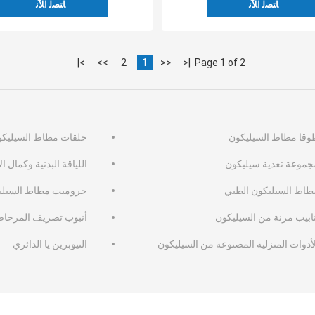
ﺎﺘﺼﻟ ﺍﻶﻧ
ﺎﺘﺼﻟ ﺍﻶﻧ
>|
>>
2
1
<<
|<
Page 1 of 2
وقا مطاط السيليكون
حلقات مطاط السيليكون
جموعة تغذية سيليكون
اللياقة البدنية وكمال ا
طاط السيليكون الطبي
جروميت مطاط السيلي
نابيب مرنة من السيليكون
أنبوب تصريف المرحا
لأدوات المنزلية المصنوعة من السيليكون
النيوبرين يا الدائري