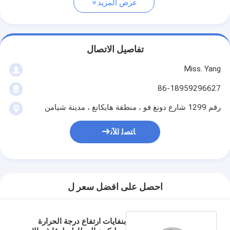
عرض المزيد
تفاصيل الاتصال
Miss. Yang
86-18959296627
رقم 1299 شارع دونغ فو ، منطقة هايكانغ ، مدينة شيامن
ﺎﺘﺼﻟ ﺍﻶﻧ
احصل على افضل سعر ل
بنفايات ارتفاع درجة الحرارة