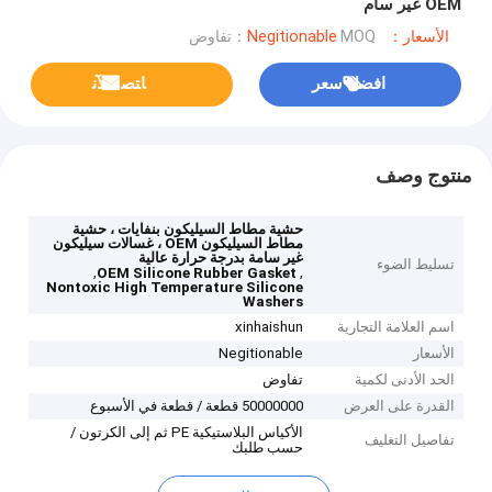
OEM غير سام
الأسعار：Negitionable
MOQ：تفاوض
افضل سعر
ﺎﺘﺼﻟ ﺍﻶﻧ
منتوج وصف
حشية مطاط السيليكون بنفايات ، حشية
مطاط السيليكون OEM ، غسالات سيليكون
غير سامة بدرجة حرارة عالية
تسليط الضوء
,
,
OEM Silicone Rubber Gasket
Nontoxic High Temperature Silicone
Washers
اسم العلامة التجارية
xinhaishun
الأسعار
Negitionable
الحد الأدنى لكمية
تفاوض
القدرة على العرض
50000000 قطعة / قطعة في الأسبوع
الأكياس البلاستيكية PE ثم إلى الكرتون /
تفاصيل التغليف
حسب طلبك